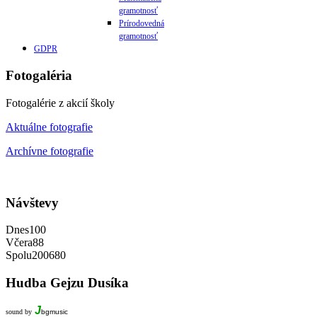
gramotnosť
Prírodovedná
gramotnosť
GDPR
Fotogaléria
Fotogalérie z akcií školy
Aktuálne fotografie
Archívne fotografie
Návštevy
Dnes
100
Včera
88
Spolu
200680
Hudba
Gejzu Dusíka
J
sound by
bgmusic