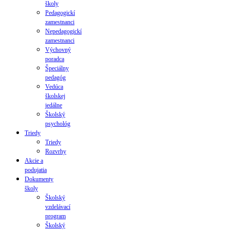
školy
Pedagogickí
zamestnanci
Nepedagogickí
zamestnanci
Výchovný
poradca
Špeciálny
pedagóg
Vedúca
školskej
jedálne
Školský
psychológ
Triedy
Triedy
Rozvrhy
Akcie a
podujatia
Dokumenty
školy
Školský
vzdelávací
program
Školský