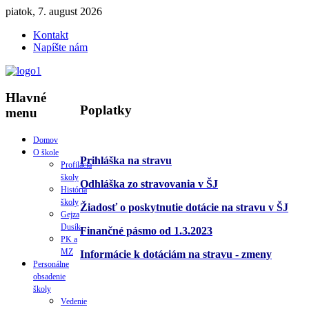
piatok, 7. august 2026
Kontakt
Napíšte nám
Hlavné
Poplatky
menu
Domov
O škole
Prihláška na stravu
Profilácia
školy
Odhláška zo stravovania v ŠJ
História
školy
Žiadosť o poskytnutie dotácie na stravu v ŠJ
Gejza
Dusík
Finančné pásmo od 1.3.2023
PK a
MZ
Informácie k dotáciám na stravu - zmeny
Personálne
obsadenie
školy
Vedenie